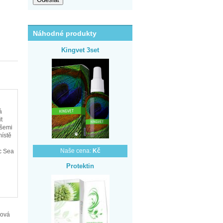
Náhodné produkty
Kingvet 3set
á
t
všemi
místě
Naše cena:
Kč
c Sea
Protektin
jová