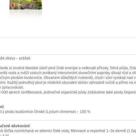
ěk stravy – prášek
tavte si úrodné tibetské údolí plné čisté energie a netknuté přírody. Silná půda, čist
nitá voda a svěží vzduch protkaný intenzivními slunečními paprsky dávají růst a síli
ečným plodům kustovnice. Obsahem důležitých nutrientů, chutí i vůní vynikají nad 
ními. Každý jednotlivý plod je místními obyvateli sbírán výhradně ručně a přímo na 
ě zpracováván.
 000 akrech certifikované, jedinečné organické půdy získáváme také plody Organi
ní:
kt z plodu kustovnice čínské (Lycium chinense) – 100 %
učené dávkování:
vá lžička rozmíchaná ve sklenici čisté vody, filtrované a neperlivé 1–3x denně (1 ča
= 4 g).