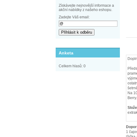
Získávejte nejnovější informace a
akční nabídky z našeho eshopu.
Zadejte Váš email:
Anketa
Dopln
Celkem hlasů: 0
Předs
prame
výjim
ostat
šetrn
Na 10
Berry.
Slože
extra
Dopor
1 čajo
lžička 