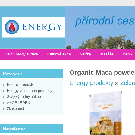
Klub Energy Turnov
Klubové akce
Služby
Masáže
Ceník
Organic Maca powde
Kategorie
Energy produkty
»
Zelen
Energy produkty
Energy veterinární produkty
Stálý výhodný nákup
AKCE LEDEN
Zkušenosti
Newsletter