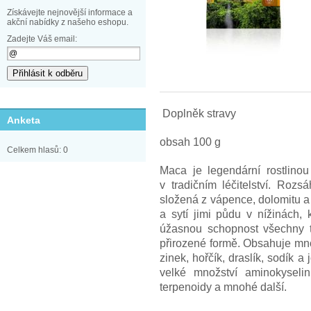
Získávejte nejnovější informace a
akční nabídky z našeho eshopu.
Zadejte Váš email:
Doplněk stravy
Anketa
obsah 100 g
Celkem hlasů: 0
Maca je legendární rostlino
v tradičním léčitelství. Rozs
složená z vápence, dolomitu a d
a sytí jimi půdu v nížinách, 
úžasnou schopnost všechny ty
přirozené formě. Obsahuje mn
zinek, hořčík, draslík, sodík a
velké množství aminokyselin, 
terpenoidy a mnohé další.