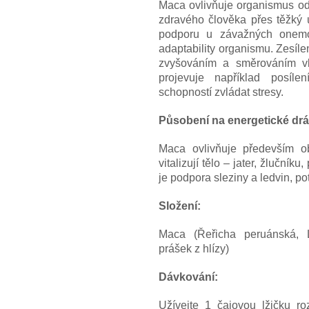
Maca ovlivňuje organismus od
zdravého člověka přes těžký
podporu u závažných onemoc
adaptability organismu. Zesíle
zvyšováním a směrováním vla
projevuje například posíle
schopností zvládat stresy.
Působení na energetické drá
Maca ovlivňuje především ob
vitalizují tělo – jater, žlučníku
je podpora sleziny a ledvin, po
Složení:
Maca (Řeřicha peruánská, 
prášek z hlízy)
Dávkování:
Užívejte 1 čajovou lžičku ro