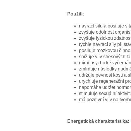
Použití:
navrací sílu a posiluje vit
zvyšuje odolnost organi
zvyšuje fyzickou zdatnost
rychle navrací síly při s
posiluje mozkovou činno
snižuje vliv stresových fa
mírní psychické vyčerpán
zmírňuje následky nadmě
udržuje pevnost kostí a s
urychluje regenerační pr
napomáhá udržet hormon
stimuluje sexuální aktivit
má pozitivní vliv na tvorb
Energetická charakteristika: