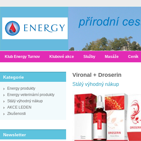
Klub Energy Turnov
Klubové akce
Služby
Masáže
Ceník
Vironal + Droserin
Kategorie
Stálý výhodný nákup
Energy produkty
Energy veterinární produkty
Stálý výhodný nákup
AKCE LEDEN
Zkušenosti
Newsletter