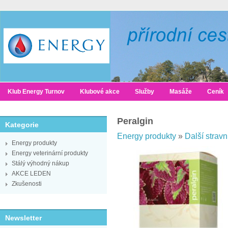
Klub Energy Turnov
Klubové akce
Služby
Masáže
Ceník
Peralgin
Kategorie
Energy produkty
»
Další stravn
Energy produkty
Energy veterinární produkty
Stálý výhodný nákup
AKCE LEDEN
Zkušenosti
Newsletter